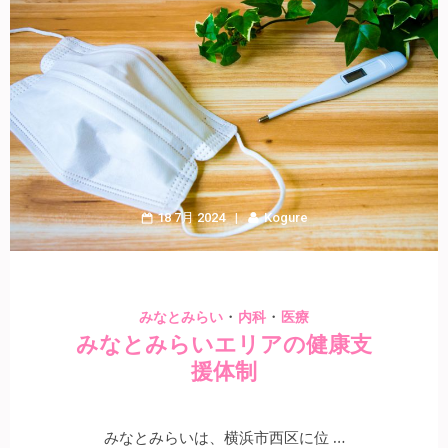
18 7月 2024
Kogure
・
・
みなとみらい
内科
医療
みなとみらいエリアの健康支
援体制
みなとみらいは、横浜市西区に位 …