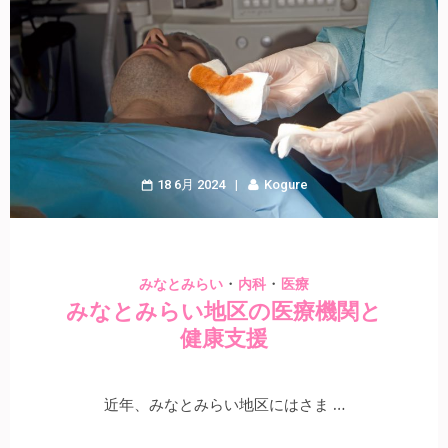
18 6月 2024
Kogure
・
・
みなとみらい
内科
医療
みなとみらい地区の医療機関と
健康支援
近年、みなとみらい地区にはさま …