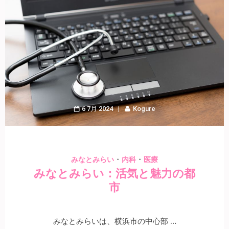
6 7月 2024
Kogure
・
・
みなとみらい
内科
医療
みなとみらい：活気と魅力の都
市
みなとみらいは、横浜市の中心部 …