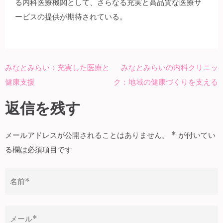
る内科医療機関として、さらなる充実と高品質な医療サ
ービスの提供が期待されている。
みなとみらい：充実した医療と
みなとみらいの内科クリニッ
投
健康支援
ク：地域の健康づくりを支える
稿
ナ
返信を残す
ビ
ゲ
メールアドレスが公開されることはありません。
*
が付いてい
ー
る欄は必須項目です
シ
ョ
ン