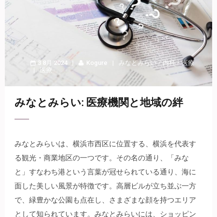
3 8月 2024
Kogure
みなとみらい
・
内科
・
医療
医療
みなとみらい: 医療機関と地域の絆
みなとみらいは、横浜市西区に位置する、横浜を代表す
る観光・商業地区の一つです。
その名の通り、「みな
と」すなわち港という言葉が冠せられている通り、海に
面した美しい風景が特徴です。高層ビルが立ち並ぶ一方
で、緑豊かな公園も点在し、さまざまな顔を持つエリア
として知られています。みなとみらいには、ショッピン