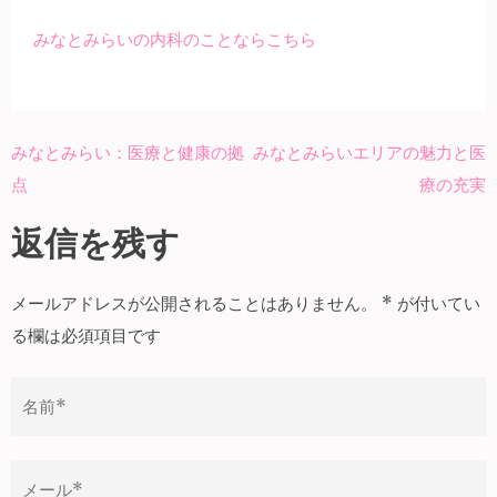
みなとみらいの内科のことならこちら
みなとみらい：医療と健康の拠
みなとみらいエリアの魅力と医
投
点
療の充実
稿
ナ
返信を残す
ビ
ゲ
メールアドレスが公開されることはありません。
*
が付いてい
ー
る欄は必須項目です
シ
ョ
ン