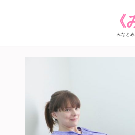
《
みなとみ